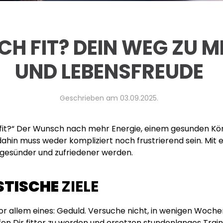
CH FIT? DEIN WEG ZU M
UND LEBENSFREUDE
Geschrieben am
03.09.2025
.
h fit?“ Der Wunsch nach mehr Energie, einem gesunden Kö
dahin muss weder kompliziert noch frustrierend sein. Mit 
r, gesünder und zufriedener werden.
ISTISCHE
ZIELE
r allem eines: Geduld. Versuche nicht, in wenigen Woche
fen Dir fitter zu werden und ersetzen stundenlanges Tra