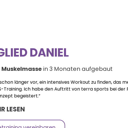
GLIED DANIEL
g Muskelmasse
in 3 Monaten aufgebaut
 schon länger vor, ein intensives Workout zu finden, das
S-Training. Ich habe den Auftritt von terra sports bei d
zept begeistert.”
R LESEN
training vereinbaren